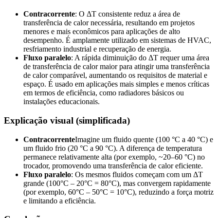
Contracorrente
: O ΔT consistente reduz a área de
transferência de calor necessária, resultando em projetos
menores e mais econômicos para aplicações de alto
desempenho. É amplamente utilizado em sistemas de HVAC,
resfriamento industrial e recuperação de energia.
Fluxo paralelo
: A rápida diminuição do ΔT requer uma área
de transferência de calor maior para atingir uma transferência
de calor comparável, aumentando os requisitos de material e
espaço. É usado em aplicações mais simples e menos críticas
em termos de eficiência, como radiadores básicos ou
instalações educacionais.
Explicação visual (simplificada)
Contracorrente
Imagine um fluido quente (100 °C a 40 °C) e
um fluido frio (20 °C a 90 °C). A diferença de temperatura
permanece relativamente alta (por exemplo, ~20–60 °C) no
trocador, promovendo uma transferência de calor eficiente.
Fluxo paralelo
: Os mesmos fluidos começam com um ΔT
grande (100°C – 20°C = 80°C), mas convergem rapidamente
(por exemplo, 60°C – 50°C = 10°C), reduzindo a força motriz
e limitando a eficiência.