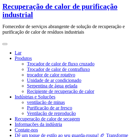
Ir
Recuperação de calor de purificação
para
industrial
o
conteúdo
Fornecedor de serviços abrangente de solução de recuperação e
purificação de calor de resíduos industriais
Lar
Produtos
Trocador de calor de fluxo cruzado
Trocador de calor de contrafluxo
trocador de calor rotativo
Unidade de ar condicionado
Serpentina de água gelada
Recipiente de recuperação de calor
Indústrias e Soluções
ventilação de minas
Purificação de ar fresco
Ventilação de reprodução
Recuperação de calor de secagem
Informações da indústria
Contate-nos
Dê um toque de estilo ao seu guarda-roupa! 🏈 Transforme