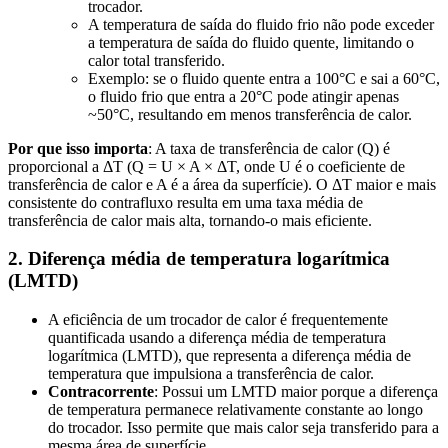
trocador.
A temperatura de saída do fluido frio não pode exceder
a temperatura de saída do fluido quente, limitando o
calor total transferido.
Exemplo: se o fluido quente entra a 100°C e sai a 60°C,
o fluido frio que entra a 20°C pode atingir apenas
~50°C, resultando em menos transferência de calor.
Por que isso importa
: A taxa de transferência de calor (Q) é
proporcional a ΔT (Q = U × A × ΔT, onde U é o coeficiente de
transferência de calor e A é a área da superfície). O ΔT maior e mais
consistente do contrafluxo resulta em uma taxa média de
transferência de calor mais alta, tornando-o mais eficiente.
2. Diferença média de temperatura logarítmica
(LMTD)
A eficiência de um trocador de calor é frequentemente
quantificada usando a diferença média de temperatura
logarítmica (LMTD), que representa a diferença média de
temperatura que impulsiona a transferência de calor.
Contracorrente
: Possui um LMTD maior porque a diferença
de temperatura permanece relativamente constante ao longo
do trocador. Isso permite que mais calor seja transferido para a
mesma área de superfície.