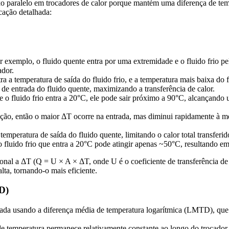
uxo paralelo em trocadores de calor porque mantém uma diferença de tem
cação detalhada:
r exemplo, o fluido quente entra por uma extremidade e o fluido frio pe
ador.
a a temperatura de saída do fluido frio, e a temperatura mais baixa do f
 de entrada do fluido quente, maximizando a transferência de calor.
 o fluido frio entra a 20°C, ele pode sair próximo a 90°C, alcançando um
eção, então o maior ΔT ocorre na entrada, mas diminui rapidamente à 
emperatura de saída do fluido quente, limitando o calor total transferid
o fluido frio que entra a 20°C pode atingir apenas ~50°C, resultando em
cional a ΔT (Q = U × A × ΔT, onde U é o coeficiente de transferência de 
lta, tornando-o mais eficiente.
D)
icada usando a diferença média de temperatura logarítmica (LMTD), que
temperatura permanece relativamente constante ao longo do trocador. I