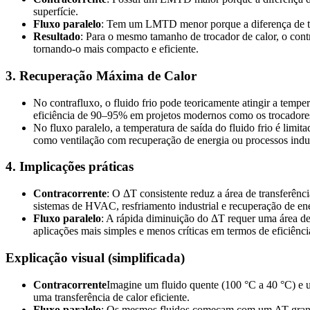
superfície.
Fluxo paralelo
: Tem um LMTD menor porque a diferença de temp
Resultado
: Para o mesmo tamanho de trocador de calor, o cont
tornando-o mais compacto e eficiente.
3. Recuperação Máxima de Calor
No contrafluxo, o fluido frio pode teoricamente atingir a temp
eficiência de 90–95% em projetos modernos como os trocadore
No fluxo paralelo, a temperatura de saída do fluido frio é limit
como ventilação com recuperação de energia ou processos indust
4. Implicações práticas
Contracorrente
: O ΔT consistente reduz a área de transferên
sistemas de HVAC, resfriamento industrial e recuperação de ene
Fluxo paralelo
: A rápida diminuição do ΔT requer uma área de 
aplicações mais simples e menos críticas em termos de eficiênci
Explicação visual (simplificada)
Contracorrente
Imagine um fluido quente (100 °C a 40 °C) e u
uma transferência de calor eficiente.
Fluxo paralelo
: Os mesmos fluidos começam com um ΔT grande