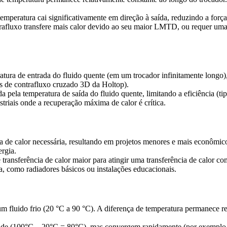
eratura cai significativamente em direção à saída, reduzindo a força m
rafluxo transfere mais calor devido ao seu maior LMTD, ou requer uma á
eratura de entrada do fluido quente (em um trocador infinitamente long
s de contrafluxo cruzado 3D da Holtop).
ada pela temperatura de saída do fluido quente, limitando a eficiência (
riais onde a recuperação máxima de calor é crítica.
cia de calor necessária, resultando em projetos menores e mais econômi
rgia.
transferência de calor maior para atingir uma transferência de calor c
a, como radiadores básicos ou instalações educacionais.
m fluido frio (20 °C a 90 °C). A diferença de temperatura permanece 
 (100°C – 20°C = 80°C), mas convergem rapidamente (por exemplo, 6