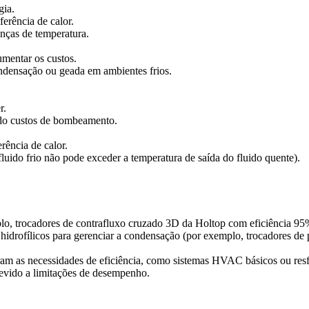
gia.
erência de calor.
nças de temperatura.
mentar os custos.
ondensação ou geada em ambientes frios.
r.
do custos de bombeamento.
rência de calor.
fluido frio não pode exceder a temperatura de saída do fluido quente).
emplo, trocadores de contrafluxo cruzado 3D da Holtop com eficiênci
drofílicos para gerenciar a condensação (por exemplo, trocadores de p
am as necessidades de eficiência, como sistemas HVAC básicos ou resfr
evido a limitações de desempenho.