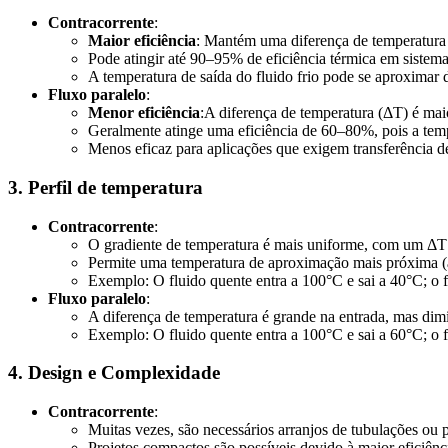
Contracorrente
:
Maior eficiência
: Mantém uma diferença de temperatura 
Pode atingir até 90–95% de eficiência térmica em sistema
A temperatura de saída do fluido frio pode se aproximar 
Fluxo paralelo
:
Menor eficiência
:A diferença de temperatura (ΔT) é mai
Geralmente atinge uma eficiência de 60–80%, pois a tempe
Menos eficaz para aplicações que exigem transferência d
3. Perfil de temperatura
Contracorrente
:
O gradiente de temperatura é mais uniforme, com um ΔT 
Permite uma temperatura de aproximação mais próxima (a d
Exemplo: O fluido quente entra a 100°C e sai a 40°C; o fl
Fluxo paralelo
:
A diferença de temperatura é grande na entrada, mas dimi
Exemplo: O fluido quente entra a 100°C e sai a 60°C; o f
4. Design e Complexidade
Contracorrente
:
Muitas vezes, são necessários arranjos de tubulações ou 
Projetos compactos são possíveis devido à maior eficiênci