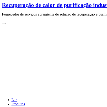
Ir
Recuperação de calor de purificação indus
para
o
Fornecedor de serviços abrangente de solução de recuperação e purific
conteúdo
Lar
Produtos