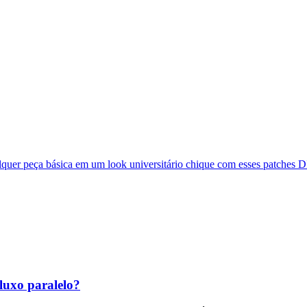
lquer peça básica em um look universitário chique com esses patches 
fluxo paralelo?