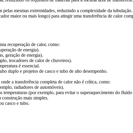
em pelas mesmas extremidades, reduzindo a complexidade da tubulação.
ocador maior ou mais longo) para atingir uma transferência de calor co
xima recuperação de calor, como:
peração de energia).
as, geração de energia).
lo, trocadores de calor de chuveiros).
mperatura é essencial.
ubo duplo e projetos de casco e tubo de alto desempenho.
onde a transferência completa de calor não é crítica, como:
xemplo, radiadores de automóveis).
 temperaturas (por exemplo, para evitar o superaquecimento do fluido f
à construção mais simples.
u casco e tubo.