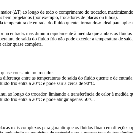
maior (ΔT) ao longo de todo o comprimento do trocador, maximizando a
s bem projetados (por exemplo, trocadores de placas ou tubos).
da temperatura de entrada do fluido quente, tornando-o ideal para apl
or na entrada, mas diminui rapidamente à medida que ambos os fluidos 
ratura de saída do fluido frio não pode exceder a temperatura de saída
e calor quase completa.
quase constante no trocador.
iferença entre as temperaturas de saída do fluido quente e de entrada d
uido frio entra a 20°C e pode sair a cerca de 90°C.
nui ao longo do trocador, limitando a transferência de calor à medida q
luido frio entra a 20°C e pode atingir apenas 50°C.
placas mais complexos para garantir que os fluidos fluam em direções o
a, reduzindo os requisitos de material para a mesma taxa de transferênci