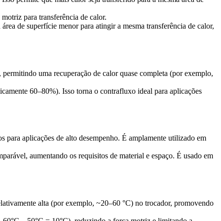
otriz para transferência de calor.
rea de superfície menor para atingir a mesma transferência de calor,
o), permitindo uma recuperação de calor quase completa (por exemplo,
tipicamente 60–80%). Isso torna o contrafluxo ideal para aplicações
cos para aplicações de alto desempenho. É amplamente utilizado em
omparável, aumentando os requisitos de material e espaço. É usado em
relativamente alta (por exemplo, ~20–60 °C) no trocador, promovendo
0°C – 50°C = 10°C), reduzindo a força motriz e limitando a