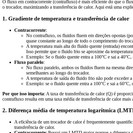
O fluxo em contracorrente (contrafluxo) é mais eficiente do que o fl
o trocador, maximizando a transferência de calor. Aqui está uma expli
1. Gradiente de temperatura e transferência de calor
Contracorrente
:
No contrafluxo, os fluidos fluem em direções opostas (po
quase constante ao longo de todo o comprimento do troc
A temperatura mais alta do fluido quente (entrada) encontr
Isso permite que o fluido frio se aproxime da temperatura
Exemplo: Se o fluido quente entra a 100°C e sai a 40°C, e
Fluxo paralelo
:
No fluxo paralelo, ambos os fluidos fluem na mesma dir
semelhantes ao longo do trocador.
A temperatura de saída do fluido frio não pode exceder a t
Exemplo: se o fluido quente entra a 100°C e sai a 60°C, 
Por que isso importa
: A taxa de transferência de calor (Q) é propor
contrafluxo resulta em uma taxa média de transferência de calor mais a
2. Diferença média de temperatura logarítmica (LMT
A eficiência de um trocador de calor é frequentemente quantif
transferência de calor.
Contracorrente
: Possui um LMTD maior porque a diferença de 