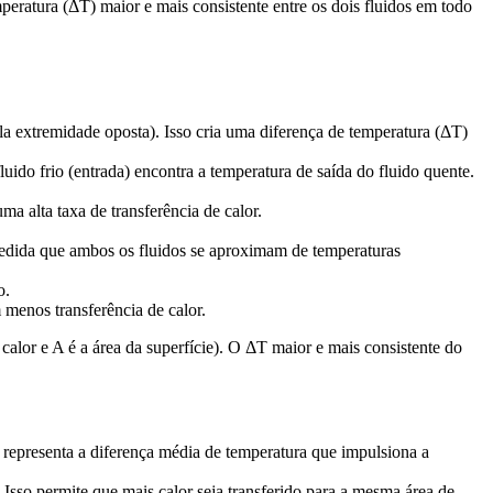
peratura (ΔT) maior e mais consistente entre os dois fluidos em todo
la extremidade oposta). Isso cria uma diferença de temperatura (ΔT)
luido frio (entrada) encontra a temperatura de saída do fluido quente.
a alta taxa de transferência de calor.
medida que ambos os fluidos se aproximam de temperaturas
o.
 menos transferência de calor.
calor e A é a área da superfície). O ΔT maior e mais consistente do
 representa a diferença média de temperatura que impulsiona a
sso permite que mais calor seja transferido para a mesma área de