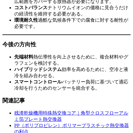
広範囲をカバーする放熱器が必要になります。
コストバランス
ナトリウムイオンの価格に見合うだけ
の経済性を維持する必要がある。
環境耐久性
過酷な気候条件下での腐食に対する耐性が
必要です。
今後の方向性
先端材料
熱伝導性を向上させるために、複合材料やグ
ラフェンを検討する。
ハイブリッドシステム
効率を高めるために、空冷と液
冷を組み合わせる。
スマートコントロール
バッテリー負荷に基づいて適応
冷却を行うためのセンサーを統合する。
関連記事
残渣乾燥機用特殊熱交換コア｜角型クロスフローアル
ミ箔プレート熱交換器
PP（ポリプロピレン）ポリマープラスチック熱交換器
の利点