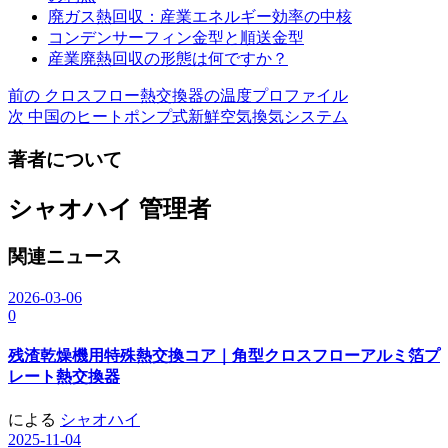
廃ガス熱回収：産業エネルギー効率の中核
コンデンサーフィン金型と順送金型
産業廃熱回収の形態は何ですか？
前の
クロスフロー熱交換器の温度プロファイル
投
次
中国のヒートポンプ式新鮮空気換気システム
稿
著者について
ナ
ビ
シャオハイ
管理者
ゲ
関連ニュース
ー
シ
2026-03-06
0
ョ
ン
残渣乾燥機用特殊熱交換コア｜角型クロスフローアルミ箔プ
レート熱交換器
による
シャオハイ
2025-11-04