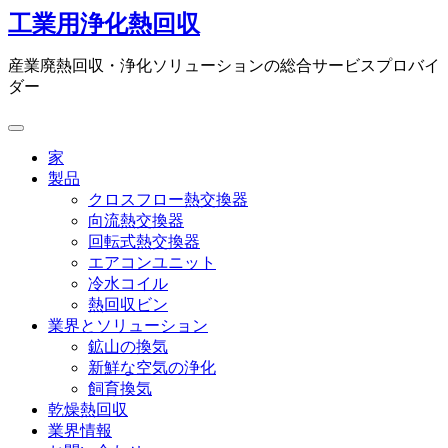
コ
工業用浄化熱回収
ン
テ
産業廃熱回収・浄化ソリューションの総合サービスプロバイ
ン
ダー
ツ
に
ス
家
キ
製品
ッ
クロスフロー熱交換器
プ
向流熱交換器
回転式熱交換器
エアコンユニット
冷水コイル
熱回収ビン
業界とソリューション
鉱山の換気
新鮮な空気の浄化
飼育換気
乾燥熱回収
業界情報