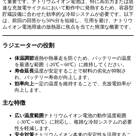
て重要です。ナトリウムイオン電池は、特に高出力または急
速な充放電サイクルにおいて動作中に発熱するため、容器型
貯蔵設備に合わせた効率的な冷却システムが必要です。以下
は、前回の回答から50%分を短縮し、引用を避け、ナトリウ
ムイオン電池用途の放熱器に焦点を当てた簡潔な概要です。
ラジエーターの役割
体温調節
過熱や熱暴走を防ぐため、バッテリーの温度
を最適な範囲（-20℃～60℃）に維持してください。
寿命延長
温度が安定することで材料の劣化が抑制さ
れ、バッテリー寿命が向上します。
効率向上
一定の温度を維持することで、充放電効率が
向上します。
主な特徴
広い温度範囲
ナトリウムイオン電池の動作温度範囲
（-30℃～60℃）に対応し、複雑な冷却システムの必要
性を軽減します。
安全対策
ナトリウムイオン本来の安定性を活用するこ