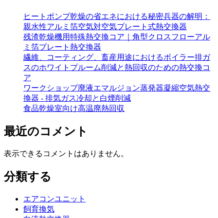
ヒートポンプ乾燥の省エネにおける秘密兵器の解明：
親水性アルミ箔空気対空気プレート式熱交換器
残渣乾燥機用特殊熱交換コア｜角型クロスフローアル
ミ箔プレート熱交換器
繊維、コーティング、畜産用途におけるボイラー排ガ
スのホワイトプルーム削減と熱回収のための熱交換コ
ア
ワークショップ廃液エマルジョン蒸発器凝縮空気熱交
換器 - 排気ガス冷却と白煙削減
食品乾燥室向け高温廃熱回収
最近のコメント
表示できるコメントはありません。
分類する
エアコンユニット
飼育換気