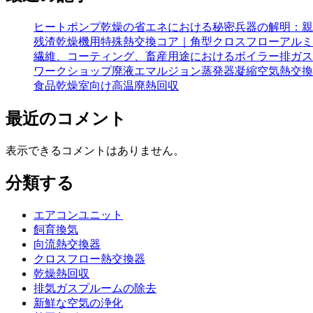
ヒートポンプ乾燥の省エネにおける秘密兵器の解明：親
残渣乾燥機用特殊熱交換コア｜角型クロスフローアルミ
繊維、コーティング、畜産用途におけるボイラー排ガス
ワークショップ廃液エマルジョン蒸発器凝縮空気熱交換器
食品乾燥室向け高温廃熱回収
最近のコメント
表示できるコメントはありません。
分類する
エアコンユニット
飼育換気
向流熱交換器
クロスフロー熱交換器
乾燥熱回収
排気ガスプルームの除去
新鮮な空気の浄化