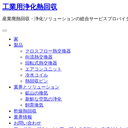
コ
工業用浄化熱回収
ン
テ
産業廃熱回収・浄化ソリューションの総合サービスプロバイ
ン
ツ
に
家
ス
製品
キ
クロスフロー熱交換器
ッ
向流熱交換器
プ
回転式熱交換器
エアコンユニット
冷水コイル
熱回収ビン
業界とソリューション
鉱山の換気
新鮮な空気の浄化
飼育換気
乾燥熱回収
業界情報
お問い合わせ