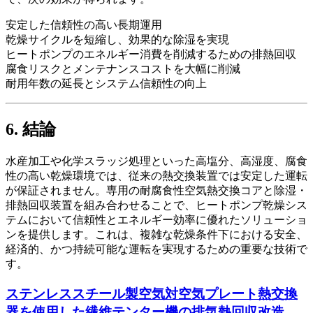
安定した信頼性の高い長期運用
乾燥サイクルを短縮し、効果的な除湿を実現
ヒートポンプのエネルギー消費を削減するための排熱回収
腐食リスクとメンテナンスコストを大幅に削減
耐用年数の延長とシステム信頼性の向上
6. 結論
水産加工や化学スラッジ処理といった高塩分、高湿度、腐食
性の高い乾燥環境では、従来の熱交換装置では安定した運転
が保証されません。専用の耐腐食性空気熱交換コアと除湿・
排熱回収装置を組み合わせることで、ヒートポンプ乾燥シス
テムにおいて信頼性とエネルギー効率に優れたソリューショ
ンを提供します。これは、複雑な乾燥条件下における安全、
経済的、かつ持続可能な運転を実現するための重要な技術で
す。
ステンレススチール製空気対空気プレート熱交換
器を使用した繊維テンター機の排気熱回収改造