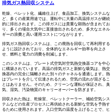
排気ガス熱回収システム
乾燥、ペレット化、繊維仕上げ、食品加工、換気システムな
ど、多くの産業用途では、運転中に大量の高温排ガスが継続
的に排出されます。この排ガスには貴重な顕熱が含まれてお
り、多くの場合大気中に直接放出されるため、多大なエネル
ギーの浪費と高い運用コストにつながります。
排気ガス熱回収システムは、この廃熱を回収して再利用する
ように設計されており、全体的なエネルギー効率を向上さ
せ、燃料と電力の消費を削減します。
このシステムは、プレート式空気対空気熱交換器コアを中心
に構築されています。高温の排気ガスと新鮮な吸気は、熱交
換器内の完全に隔離された別々のチャネルを通過します。熱
はプレートを介して伝達されるため、空気の流れが混ざるこ
とはありません。そのため、クリーンな運転が保証され、臭
気、湿気、汚染物質のキャリーオーバーを防ぎます。
回収された熱は、乾燥室、ペレットクーラー、補給空気シス
テムなどの生産プロセスに再供給される新鮮な空気を予熱す
るために使用されます。入口空気の温度を上げることで、ヒ