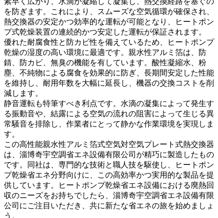
素早く広がり、水滴が凝縮して凝集し、熱交換経路を塞ぐの
を防ぎます。これにより、スムーズな空気循環が確保され、
熱交換器の安定かつ効率的な運転が可能となり、ヒートポン
プ式乾燥装置の連続的かつ安定した運転が保証されます。
優れた耐腐食性と防カビ性を備えているため、ヒートポンプ
乾燥の湿度の高い環境に最適です。親水性アルミ箔は、防
錆、防カビ、無臭の機能を有しています。酸性凝縮水、粉
塵、不純物による腐食を効果的に防ぎ、長期間安定した性能
を維持し、耐用年数を大幅に延長し、機器の交換コストを削
減します。
静音運転も特筆すべき利点です。水滴の凝集によって発生す
る振動音や、結露による空気の流れの阻害によって生じる異
常騒音を排除し、作業者にとって静かな作業環境を実現しま
す。
この高性能親水性アルミ箔式空気対空気プレート式熱交換器
は、淄博奇宇空調省エネ設備有限公司が精巧に製造したもの
です。同社は、専門的な技術と職人技を駆使し、ヒートポン
プ乾燥省エネ分野向けに、この高効率かつ実用的な製品を提
供しています。ヒートポンプ乾燥省エネ設備における廃熱回
収のニーズをお持ちでしたら、淄博奇宇空調省エネ設備有限
公司にご注目いただき、共に新たな省エネの旅を始めましょ
う。