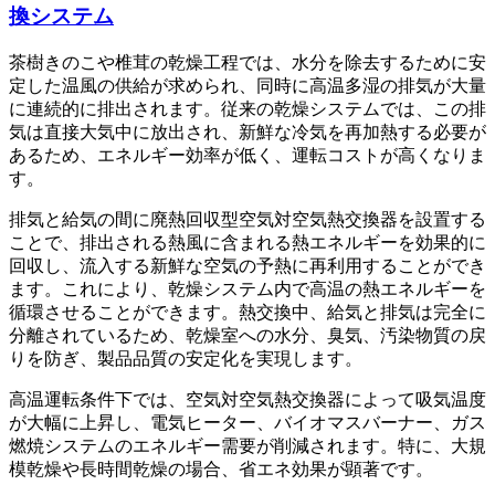
換システム
茶樹きのこや椎茸の乾燥工程では、水分を除去するために安
定した温風の供給が求められ、同時に高温多湿の排気が大量
に連続的に排出されます。従来の乾燥システムでは、この排
気は直接大気中に放出され、新鮮な冷気を再加熱する必要が
あるため、エネルギー効率が低く、運転コストが高くなりま
す。
排気と給気の間に廃熱回収型空気対空気熱交換器を設置する
ことで、排出される熱風に含まれる熱エネルギーを効果的に
回収し、流入する新鮮な空気の予熱に再利用することができ
ます。これにより、乾燥システム内で高温の熱エネルギーを
循環させることができます。熱交換中、給気と排気は完全に
分離されているため、乾燥室への水分、臭気、汚染物質の戻
りを防ぎ、製品品質の安定化を実現します。
高温運転条件下では、空気対空気熱交換器によって吸気温度
が大幅に上昇し、電気ヒーター、バイオマスバーナー、ガス
燃焼システムのエネルギー需要が削減されます。特に、大規
模乾燥や長時間乾燥の場合、省エネ効果が顕著です。