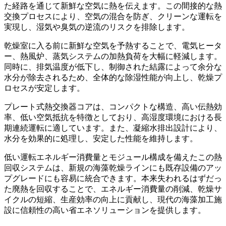
た経路を通じて新鮮な空気に熱を伝えます。この間接的な熱
交換プロセスにより、空気の混合を防ぎ、クリーンな運転を
実現し、湿気や臭気の逆流のリスクを排除します。
乾燥室に入る前に新鮮な空気を予熱することで、電気ヒータ
ー、熱風炉、蒸気システムの加熱負荷を大幅に軽減します。
同時に、排気温度が低下し、制御された結露によって余分な
水分が除去されるため、全体的な除湿性能が向上し、乾燥プ
ロセスが安定します。
プレート式熱交換器コアは、コンパクトな構造、高い伝熱効
率、低い空気抵抗を特徴としており、高湿度環境における長
期連続運転に適しています。また、凝縮水排出設計により、
水分を効果的に処理し、安定した性能を維持します。
低い運転エネルギー消費量とモジュール構成を備えたこの熱
回収システムは、新規の海藻乾燥ラインにも既存設備のアッ
プグレードにも容易に統合できます。本来失われるはずだっ
た廃熱を回収することで、エネルギー消費量の削減、乾燥サ
イクルの短縮、生産効率の向上に貢献し、現代の海藻加工施
設に信頼性の高い省エネソリューションを提供します。