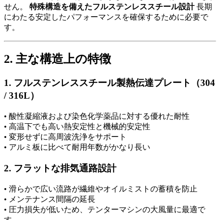
せん。
特殊構造を備えたフルステンレススチール設計
長期
にわたる安定したパフォーマンスを確保するために必要で
す。
2. 主な構造上の特徴
1. フルステンレススチール製熱伝達プレート（304
/ 316L）
• 酸性凝縮液および染色化学薬品に対する優れた耐性
• 高温下でも高い熱安定性と機械的安定性
• 変形せずに高周波洗浄をサポート
• アルミ板に比べて耐用年数がかなり長い
2. フラットな排気通路設計
• 滑らかで広い流路が繊維やオイルミストの蓄積を防止
• メンテナンス間隔の延長
• 圧力損失が低いため、テンターマシンの大風量に最適で
す。