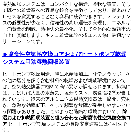
廃熱回収システムは、コンパクトな構造、柔軟な設置、そし
て既存の乾燥室への容易な統合を特徴としており、従来のプ
ロセスを変更することなく容易に統合できます。メンテナン
スの必要性が少なく、信頼性の高い運転を実現し、エネルギ
ー消費量の削減、熱損失の最小化、そして全体的な熱効率の
向上に貢献します。キノコ乾燥施設の省エネ改修に最適なソ
リューションです。
耐腐食性空気熱交換コアおよびヒートポンプ乾燥
システム用除湿熱回収装置
ヒートポンプ乾燥用途、特に水産物加工、化学スラッジ、そ
の他の塩分を多く含む材料の乾燥および焼成環境において
は、空気熱交換器に極めて高い要求が課せられます。排気に
は、しばしば大量の水蒸気、塩分ミスト、腐食性物質が含ま
れています。従来のアルミニウム製熱交換器は、腐食、穴あ
き、急激な効率低下、そして頻繁な故障が発生しやすいとい
う問題がありました。このような過酷な環境において、
除
湿および排熱回収装置と組み合わせた耐腐食性空気熱交換コ
ア
ヒートポンプ乾燥システムの長期安定運転には不可欠で
す。