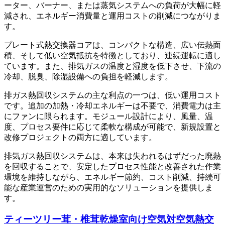
ーター、バーナー、または蒸気システムへの負荷が大幅に軽
減され、エネルギー消費量と運用コストの削減につながりま
す。
プレート式熱交換器コアは、コンパクトな構造、広い伝熱面
積、そして低い空気抵抗を特徴としており、連続運転に適し
ています。また、排気ガスの温度と湿度を低下させ、下流の
冷却、脱臭、除湿設備への負担を軽減します。
排ガス熱回収システムの主な利点の一つは、低い運用コスト
です。追加の加熱・冷却エネルギーは不要で、消費電力は主
にファンに限られます。モジュール設計により、風量、温
度、プロセス要件に応じて柔軟な構成が可能で、新規設置と
改修プロジェクトの両方に適しています。
排気ガス熱回収システムは、本来は失われるはずだった廃熱
を回収することで、安定したプロセス性能と改善された作業
環境を維持しながら、エネルギー節約、コスト削減、持続可
能な産業運営のための実用的なソリューションを提供しま
す。
ティーツリー茸・椎茸乾燥室向け空気対空気熱交