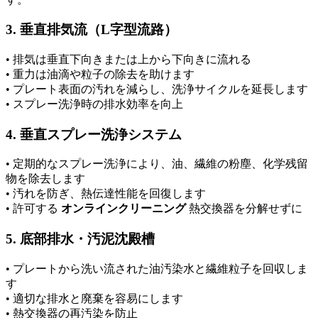
3. 垂直排気流（L字型流路）
• 排気は垂直下向きまたは上から下向きに流れる
• 重力は油滴や粒子の除去を助けます
• プレート表面の汚れを減らし、洗浄サイクルを延長します
• スプレー洗浄時の排水効率を向上
4. 垂直スプレー洗浄システム
• 定期的なスプレー洗浄により、油、繊維の粉塵、化学残留
物を除去します
• 汚れを防ぎ、熱伝達性能を回復します
• 許可する
オンラインクリーニング
熱交換器を分解せずに
5. 底部排水・汚泥沈殿槽
• プレートから洗い流された油汚染水と繊維粒子を回収しま
す
• 適切な排水と廃棄を容易にします
• 熱交換器の再汚染を防止