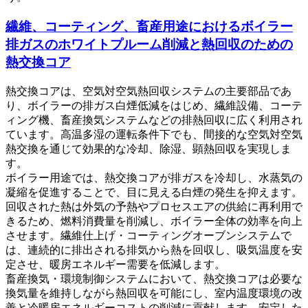
繊維、コーティング、畜産用途におけるボイラー
排ガスのホワイトプルーム削減と熱回収のための
熱交換コア
熱交換コアは、空気対空気熱回収システムの主要部品であ
り、ボイラーの排ガス白煙低減をはじめ、繊維設備、コーテ
ィング機、畜産換気システムなどの排熱回収に広く利用され
ています。高温多湿の運転条件下でも、間接的な空気対空気
熱交換を通じて効果的な冷却、除湿、顕熱回収を実現しま
す。
ボイラー用途では、熱交換コアが排ガスを冷却し、水蒸気の
凝縮を促進することで、目に見える白煙の発生を抑えます。
回収された熱は外気の予熱やプロセスエアの供給に再利用で
きるため、燃料消費量を削減し、ボイラー全体の効率を向上
させます。繊維仕上げ・コーティングオーブンシステムで
は、連続的に排出される排気から熱を回収し、吸気温度を安
定させ、暖房エネルギー需要を低減します。
畜産換気・環境制御システムにおいて、熱交換コアは必要な
換気量を維持しながら熱回収を可能にし、室内温度環境の改
善と冷暖房エネルギーコストの削減に貢献します。安定した