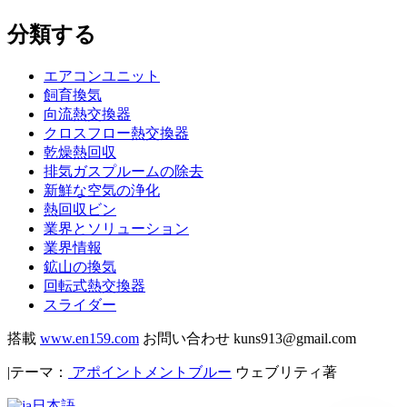
分類する
エアコンユニット
飼育換気
向流熱交換器
クロスフロー熱交換器
乾燥熱回収
排気ガスプルームの除去
新鮮な空気の浄化
熱回収ビン
業界とソリューション
業界情報
鉱山の換気
回転式熱交換器
スライダー
搭載
www.en159.com
お問い合わせ kuns913@gmail.com
|テーマ：
アポイントメントブルー
ウェブリティ著
日本語