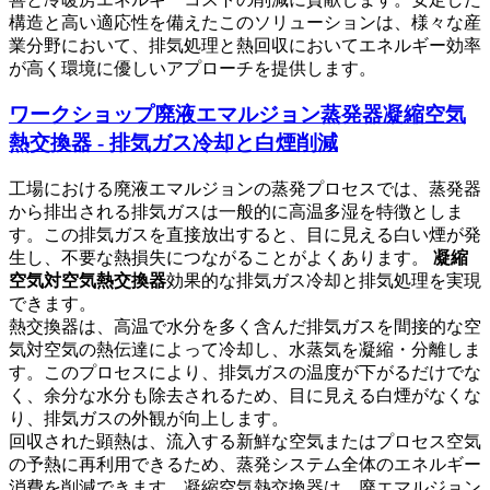
構造と高い適応性を備えたこのソリューションは、様々な産
業分野において、排気処理と熱回収においてエネルギー効率
が高く環境に優しいアプローチを提供します。
ワークショップ廃液エマルジョン蒸発器凝縮空気
熱交換器 - 排気ガス冷却と白煙削減
工場における廃液エマルジョンの蒸発プロセスでは、蒸発器
から排出される排気ガスは一般的に高温多湿を特徴としま
す。この排気ガスを直接放出すると、目に見える白い煙が発
生し、不要な熱損失につながることがよくあります。
凝縮
空気対空気熱交換器
効果的な排気ガス冷却と排気処理を実現
できます。
熱交換器は、高温で水分を多く含んだ排気ガスを間接的な空
気対空気の熱伝達によって冷却し、水蒸気を凝縮・分離しま
す。このプロセスにより、排気ガスの温度が下がるだけでな
く、余分な水分も除去されるため、目に見える白煙がなくな
り、排気ガスの外観が向上します。
回収された顕熱は、流入する新鮮な空気またはプロセス空気
の予熱に再利用できるため、蒸発システム全体のエネルギー
消費を削減できます。凝縮空気熱交換器は、廃エマルジョン