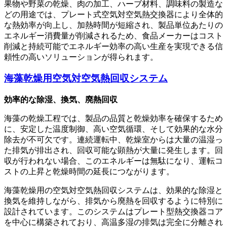
果物や野菜の乾燥、肉の加工、ハーブ材料、調味料の製造な
どの用途では、プレート式空気対空気熱交換器により全体的
な熱効率が向上し、加熱時間が短縮され、製品単位あたりの
エネルギー消費量が削減されるため、食品メーカーはコスト
削減と持続可能でエネルギー効率の高い生産を実現できる信
頼性の高いソリューションが得られます。
海藻乾燥用空気対空気熱回収システム
効率的な除湿、換気、廃熱回収
海藻の乾燥工程では、製品の品質と乾燥効率を確保するため
に、安定した温度制御、高い空気循環、そして効果的な水分
除去が不可欠です。連続運転中、乾燥室からは大量の温湿っ
た排気が排出され、回収可能な顕熱が大量に発生します。回
収が行われない場合、このエネルギーは無駄になり、運転コ
ストの上昇と乾燥時間の延長につながります。
海藻乾燥用の空気対空気熱回収システムは、効果的な除湿と
換気を維持しながら、排気から廃熱を回収するように特別に
設計されています。このシステムはプレート型熱交換器コア
を中心に構築されており、高温多湿の排気は完全に分離され