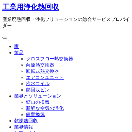
コ
工業用浄化熱回収
ン
テ
産業廃熱回収・浄化ソリューションの総合サービスプロバイ
ン
ダー
ツ
に
ス
家
キ
製品
ッ
クロスフロー熱交換器
プ
向流熱交換器
回転式熱交換器
エアコンユニット
冷水コイル
熱回収ビン
業界とソリューション
鉱山の換気
新鮮な空気の浄化
飼育換気
乾燥熱回収
業界情報