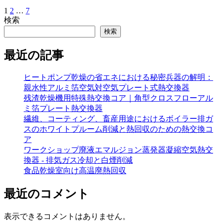
1
2
…
7
投
検索
稿
検索
の
最近の記事
ペ
ー
ヒートポンプ乾燥の省エネにおける秘密兵器の解明：
親水性アルミ箔空気対空気プレート式熱交換器
ジ
残渣乾燥機用特殊熱交換コア｜角型クロスフローアル
送
ミ箔プレート熱交換器
繊維、コーティング、畜産用途におけるボイラー排ガ
り
スのホワイトプルーム削減と熱回収のための熱交換コ
ア
ワークショップ廃液エマルジョン蒸発器凝縮空気熱交
換器 - 排気ガス冷却と白煙削減
食品乾燥室向け高温廃熱回収
最近のコメント
表示できるコメントはありません。