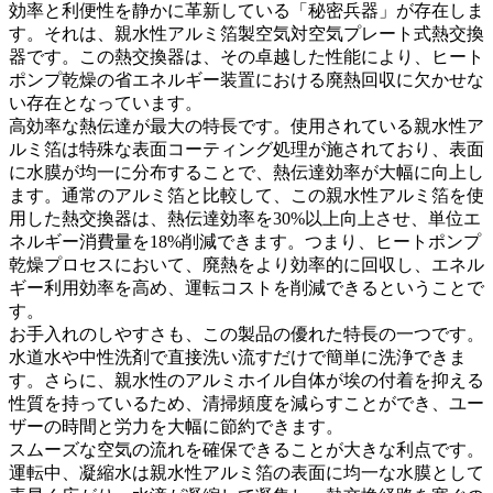
効率と利便性を静かに革新している「秘密兵器」が存在しま
す。それは、親水性アルミ箔製空気対空気プレート式熱交換
器です。この熱交換器は、その卓越した性能により、ヒート
ポンプ乾燥の省エネルギー装置における廃熱回収に欠かせな
い存在となっています。
高効率な熱伝達が最大の特長です。使用されている親水性ア
ルミ箔は特殊な表面コーティング処理が施されており、表面
に水膜が均一に分布することで、熱伝達効率が大幅に向上し
ます。通常のアルミ箔と比較して、この親水性アルミ箔を使
用した熱交換器は、熱伝達効率を30%以上向上させ、単位エ
ネルギー消費量を18%削減できます。つまり、ヒートポンプ
乾燥プロセスにおいて、廃熱をより効率的に回収し、エネル
ギー利用効率を高め、運転コストを削減できるということで
す。
お手入れのしやすさも、この製品の優れた特長の一つです。
水道水や中性洗剤で直接洗い流すだけで簡単に洗浄できま
す。さらに、親水性のアルミホイル自体が埃の付着を抑える
性質を持っているため、清掃頻度を減らすことができ、ユー
ザーの時間と労力を大幅に節約できます。
スムーズな空気の流れを確保できることが大きな利点です。
運転中、凝縮水は親水性アルミ箔の表面に均一な水膜として