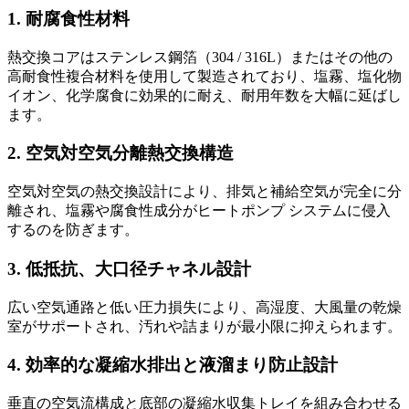
1. 耐腐食性材料
熱交換コアはステンレス鋼箔（304 / 316L）またはその他の
高耐食性複合材料を使用して製造されており、塩霧、塩化物
イオン、化学腐食に効果的に耐え、耐用年数を大幅に延ばし
ます。
2. 空気対空気分離熱交換構造
空気対空気の熱交換設計により、排気と補給空気が完全に分
離され、塩霧や腐食性成分がヒートポンプ システムに侵入
するのを防ぎます。
3. 低抵抗、大口径チャネル設計
広い空気通路と低い圧力損失により、高湿度、大風量の乾燥
室がサポートされ、汚れや詰まりが最小限に抑えられます。
4. 効率的な凝縮水排出と液溜まり防止設計
垂直の空気流構成と底部の凝縮水収集トレイを組み合わせる