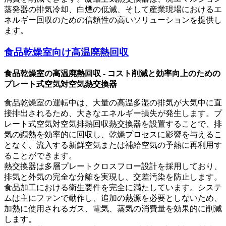
蒸発器の排気冷却、白煙の低減、そして産業現場におけるエ
ネルギー回収のための信頼性の高いソリューションを提供し
ます。
食品乾燥室向け高温廃熱回収
食品乾燥室の高温廃熱回収 - コスト削減と効率向上のための
プレート式空気対空気熱交換器
食品乾燥室の運転中は、大量の高温多湿の排気が大気中に直
接排出されるため、大きなエネルギー損失が発生します。プ
レート式空気対空気排熱回収熱交換器を設置することで、排
気の顕熱を効率的に回収し、乾燥プロセスに影響を与えるこ
となく、流入する新鮮空気または補給空気の予熱に再利用す
ることができます。
熱交換器は多層プレートクロスフロー設計を採用しており、
排気と外気の完全な分離を実現し、交差汚染を防止します。
食品加工における衛生要件を完全に満たしています。システ
ムは主にファンで動作し、追加の熱源を必要としないため、
加熱に使用されるガス、電気、蒸気の消費量を効果的に削減
します。