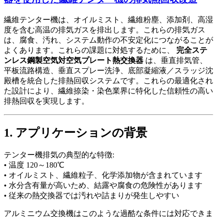
繊維テンター機は、オイルミスト、繊維粉塵、添加剤、高湿
度を含む高温の排気ガスを排出します。これらの排気ガス
は、腐食、汚れ、システム動作の不安定化につながることが
よくあります。これらの課題に対処するために、
完全ステ
ンレス鋼製空気対空気プレート熱交換器
は、垂直排気管、
平板流路構造、垂直スプレー洗浄、底部凝縮液／スラッジ沈
殿槽を統合した排熱回収システムです。これらの最適化され
た設計により、繊維捺染・染色業界に特化した信頼性の高い
排熱回収を実現します。
1. アプリケーションの背景
テンター機排気の典型的な特徴:
• 温度 120～180℃
• オイルミスト、繊維粒子、化学添加物が含まれています
• 水分含有量が高いため、結露や腐食の危険性があります
• 従来の熱交換器では汚れや詰まりが発生しやすい
アルミニウム交換機はこのような過酷な条件には対応できま