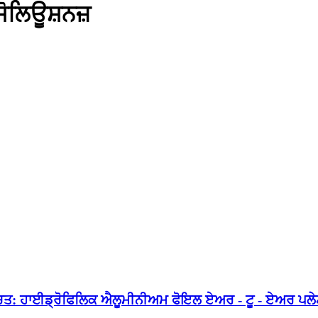
ੋਲਿਊਸ਼ਨਜ਼
ਚਤ: ਹਾਈਡ੍ਰੋਫਿਲਿਕ ਐਲੂਮੀਨੀਅਮ ਫੋਇਲ ਏਅਰ - ਟੂ - ਏਅਰ ਪਲ