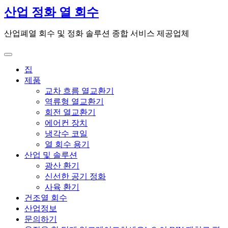
콘
산업 정화 열 회수
텐
츠
산업폐열 회수 및 정화 솔루션 종합 서비스 제공업체
로
건
너
집
뛰
제품
기
교차 흐름 열교환기
역류형 열교환기
회전 열교환기
에어컨 장치
냉각수 코일
열 회수 용기
산업 및 솔루션
광산 환기
신선한 공기 정화
사육 환기
건조열 회수
산업정보
문의하기