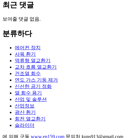
최근 댓글
보여줄 댓글 없음.
분류하다
에어컨 장치
사육 환기
역류형 열교환기
교차 흐름 열교환기
건조열 회수
연도 가스 기둥 제거
신선한 공기 정화
열 회수 용기
산업 및 솔루션
산업정보
광산 환기
회전 열교환기
슬라이더
에 의해 구동
www.en159.com
문의처 kuns913@gmail.com