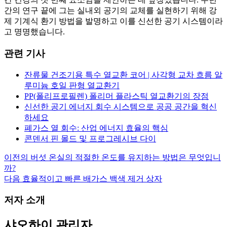
간의 연구 끝에 그는 실내외 공기의 교체를 실현하기 위해 강
제 기계식 환기 방법을 발명하고 이를 신선한 공기 시스템이라
고 명명했습니다.
관련 기사
잔류물 건조기용 특수 열교환 코어 | 사각형 교차 흐름 알
루미늄 호일 판형 열교환기
PP(폴리프로필렌) 폴리머 플라스틱 열교환기의 장점
신선한 공기 에너지 회수 시스템으로 공공 공간을 혁신
하세요
폐가스 열 회수: 산업 에너지 효율의 핵심
콘덴서 핀 몰드 및 프로그레시브 다이
이전의
버섯 온실의 적절한 온도를 유지하는 방법은 무엇입니
글
까?
내
다음
효율적이고 빠른 배가스 백색 제거 상자
비
저자 소개
게
이
샤오하이
관리자