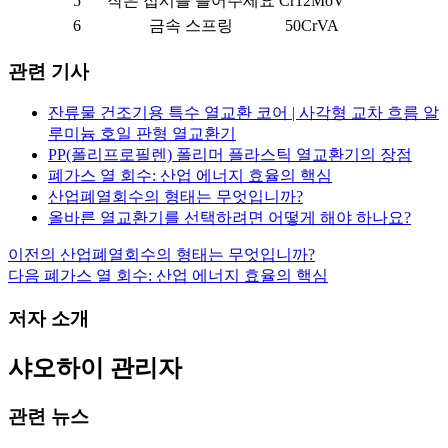
5
작은 접시를 틀어주세요
Cr12MoV
6
금속 스프링
50CrVA
관련 기사
잔류물 건조기용 특수 열교환 코어 | 사각형 교차 흐름 알
루미늄 호일 판형 열교환기
PP(폴리프로필렌) 폴리머 플라스틱 열교환기의 장점
폐가스 열 회수: 산업 에너지 효율의 핵심
산업폐열회수의 형태는 무엇입니까?
올바른 열교환기를 선택하려면 어떻게 해야 하나요?
이전의
산업폐열회수의 형태는 무엇입니까?
글
다음
폐가스 열 회수: 산업 에너지 효율의 핵심
내
저자 소개
비
게
샤오하이
관리자
이
관련 뉴스
션