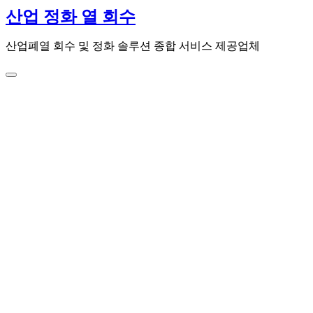
콘
산업 정화 열 회수
텐
츠
산업폐열 회수 및 정화 솔루션 종합 서비스 제공업체
로
건
너
뛰
기