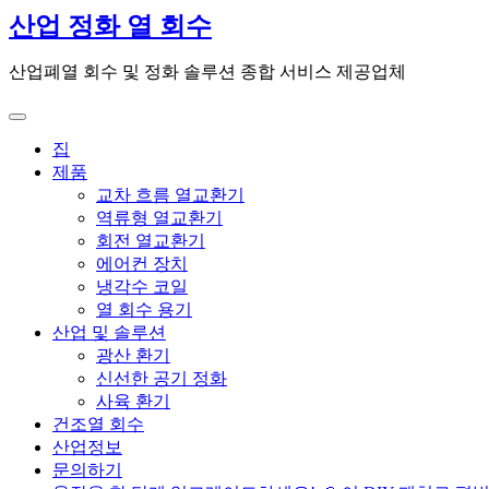
콘
산업 정화 열 회수
텐
츠
산업폐열 회수 및 정화 솔루션 종합 서비스 제공업체
로
건
너
집
뛰
제품
기
교차 흐름 열교환기
역류형 열교환기
회전 열교환기
에어컨 장치
냉각수 코일
열 회수 용기
산업 및 솔루션
광산 환기
신선한 공기 정화
사육 환기
건조열 회수
산업정보
문의하기