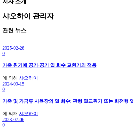
저자 소개
비
게
샤오하이
관리자
이
관련 뉴스
션
2025-02-28
0
가축 환기에 공기-공기 열 회수 교환기의 적용
에 의해
샤오하이
2024-09-15
0
가축 및 가금류 사육장의 열 회수: 판형 열교환기 또는 회전형
에 의해
샤오하이
2023-07-06
0