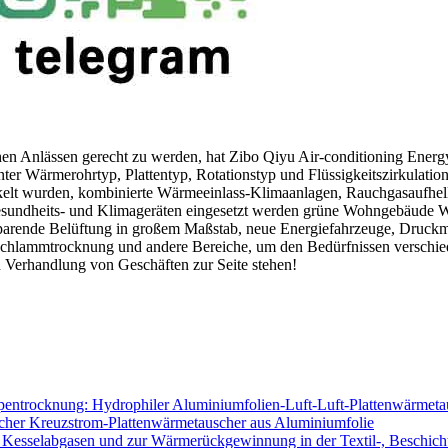
en Anlässen gerecht zu werden, hat Zibo Qiyu Air-conditioning Ener
r Wärmerohrtyp, Plattentyp, Rotationstyp und Flüssigkeitszirkulation
t wurden, kombinierte Wärmeeinlass-Klimaanlagen, Rauchgasaufheller 
 Gesundheits- und Klimageräten eingesetzt werden grüne Wohngebäude 
parende Belüftung in großem Maßstab, neue Energiefahrzeuge, Druc
Schlammtrocknung und andere Bereiche, um den Bedürfnissen verschi
nd Verhandlung von Geschäften zur Seite stehen!
entrocknung: Hydrophiler Aluminiumfolien-Luft-Luft-Plattenwärmeta
ischer Kreuzstrom-Plattenwärmetauscher aus Aluminiumfolie
esselabgasen und zur Wärmerückgewinnung in der Textil-, Beschichtu