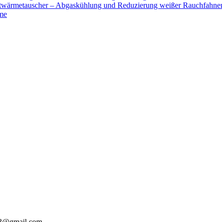
uftwärmetauscher – Abgaskühlung und Reduzierung weißer Rauchfahne
me
913@gmail.com