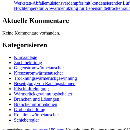
Werkstatt-Abfallemulsionsverdampfer mit kondensierender L
Hochtemperatur-Abwärmenutzung für Lebensmitteltrockenräu
Aktuelle Kommentare
Keine Kommentare vorhanden.
Kategorisieren
Klimaanlage
Zuchtbelüftung
Gegenstromwärmetauscher
Kreuzstromwärmetauscher
Trocknungswärmerückgewinnung
Beseitigung von Rauchgasfahnen
Frischluftreinigung
Wärmerückgewinnungsbehälter
Branchen und Lösungen
Brancheninformationen
Grubenbelüftung
Rotationswärmetauscher
Schieberegler
angetrieben von
www.en159.com
Kontaktieren Sie uns unter kuns