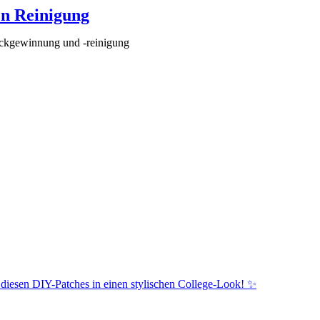
en Reinigung
ückgewinnung und -reinigung
 diesen DIY-Patches in einen stylischen College-Look! ✨