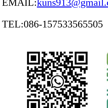
EMAIL:
kuns913@gmail
TEL:086-157533565505