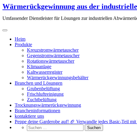
Zum
Wärmerückgewinnung aus der industriell
Inhalt
springen
Umfassender Dienstleister für Lösungen zur industriellen Abwärmer
Heim
Produkte
Kreuzstromwärmetauscher
Gegenstromwärmetauscher
Rotationswärmetauscher
Klimaanlage
Kaltwasserregister
Wärmerückgewinnungsbehälter
Branchen und Lösungen
Grubenbelüftung
Frischluftreinigung
Zuchtbelüftung
Trocknungswärmerückgewinnung
Brancheninformationen
kontaktiere uns
Peppe deine Garderobe auf! 🏈 Verwandle jedes Basic-Teil mit