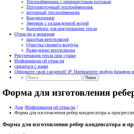
Теплообменник с перекрестным потоком
Противоточный теплообменник
роторный теплообменник
Кондиционер
Змеевик с охлажденной водой
Контейнер для рекуперации тепла
Отрасли и решения
шахтная вентиляция
Очистка свежего воздуха
Разведение вентиляции
Рекуперация тепла при сушке
Информация об отрасли
связаться с нами
Обновите свой гардероб! 🏈 Превратите любую базовую 
Форма для изготовления ребе
Дом
/
Информация об отрасли
/
Форма для изготовления ребер конденсатора и прогресси
Форма для изготовления ребер конденсатора и п