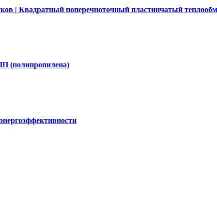
ков | Квадратный поперечноточный пластинчатый теплообм
ПП (полипропилена)
 энергоэффективности