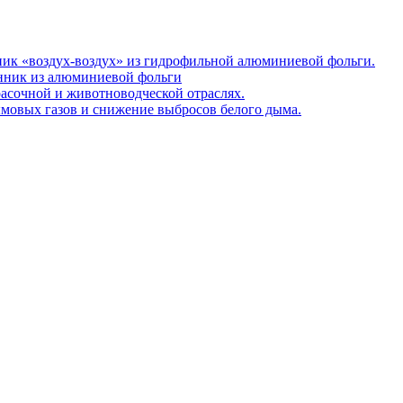
ник «воздух-воздух» из гидрофильной алюминиевой фольги.
нник из алюминиевой фольги
расочной и животноводческой отраслях.
мовых газов и снижение выбросов белого дыма.