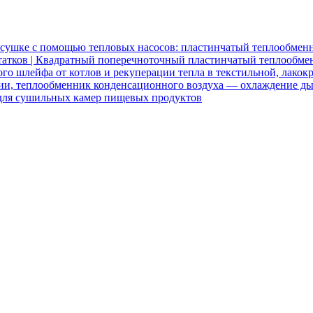
 сушке с помощью тепловых насосов: пластинчатый теплообмен
атков | Квадратный поперечноточный пластинчатый теплообме
о шлейфа от котлов и рекуперации тепла в текстильной, лакок
ии, теплообменник конденсационного воздуха — охлаждение ды
 для сушильных камер пищевых продуктов