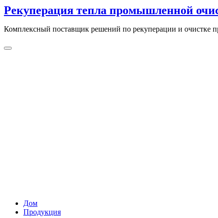
перейти
Рекуперация тепла промышленной очи
к
содержанию
Комплексный поставщик решений по рекуперации и очистке 
Дом
Продукция