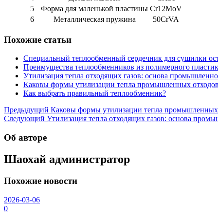
5
Форма для маленькой пластины
Cr12MoV
6
Металлическая пружина
50CrVA
Похожие статьи
Специальный теплообменный сердечник для сушилки ост
Преимущества теплообменников из полимерного пласти
Утилизация тепла отходящих газов: основа промышленн
Каковы формы утилизации тепла промышленных отходо
Как выбрать правильный теплообменник?
Навигация
Предыдущий
Каковы формы утилизации тепла промышленных
Следующий
Утилизация тепла отходящих газов: основа пром
по
записям
Об авторе
Шаохай
администратор
Похожие новости
2026-03-06
0