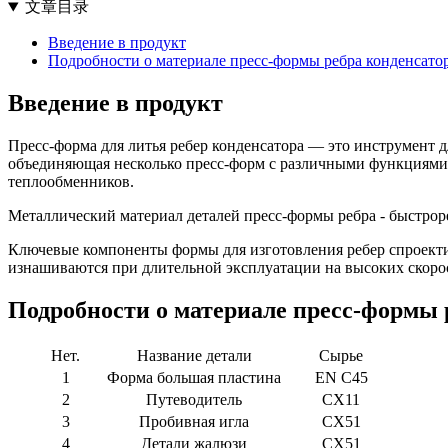
文章目录
Введение в продукт
Подробности о материале пресс-формы ребра конденсато
Введение в продукт
Пресс-форма для литья ребер конденсатора — это инструмент 
объединяющая несколько пресс-форм с различными функциями.
теплообменников.
Металлический материал деталей пресс-формы ребра - быстрор
Ключевые компоненты формы для изготовления ребер спроектир
изнашиваются при длительной эксплуатации на высоких скоро
Подробности о материале пресс-формы 
Нет.
Название детали
Сырье
1
Форма большая пластина
EN C45
2
Путеводитель
СХ11
3
Пробивная игла
СХ51
4
Детали жалюзи
СХ51