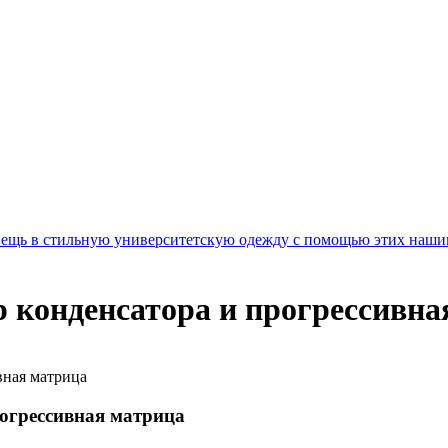
вещь в стильную университетскую одежду с помощью этих наши
р конденсатора и прогрессивна
вная матрица
рогрессивная матрица