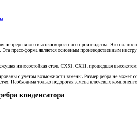
ра
для непрерывного высокоскоростного производства. Это полност
 Эта пресс-форма является основным производственным инстру
ежущая износостойкая сталь СХ51, СХ11, прошедшая высокотемп
ованы с учётом возможности замены. Размер ребра не может со
стях. Необходима только недорогая замена ключевых компонент
ребра конденсатора