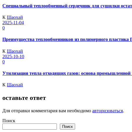
Специальный теплообменный сердечник для сушилки остат
К
Шаохай
2025-11-04
0
Преимущества теплообменников из полимерного пластика 
К
Шаохай
2025-10-10
0
Утилизация тепла отходящих газов: основа промышленной
К
Шаохай
оставьте ответ
Для отправки комментария вам необходимо
авторизоваться
.
Поиск
Поиск