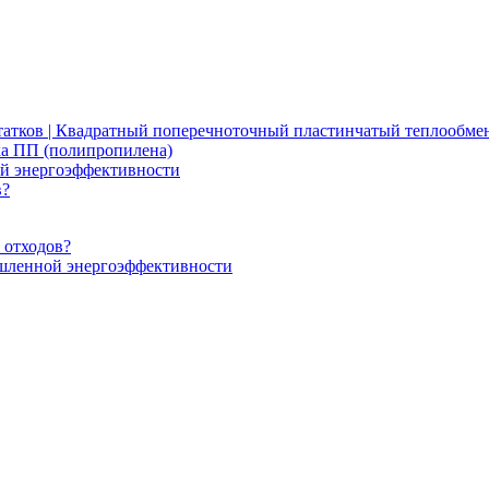
атков | Квадратный поперечноточный пластинчатый теплообме
ка ПП (полипропилена)
ой энергоэффективности
в?
 отходов?
ышленной энергоэффективности