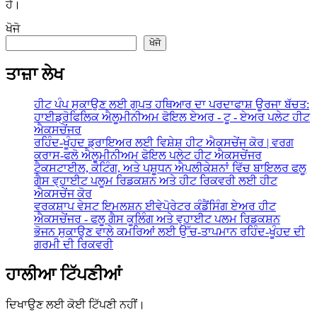
ਹੈ।
ਖੋਜੋ
ਖੋਜੋ
ਤਾਜ਼ਾ ਲੇਖ
ਹੀਟ ਪੰਪ ਸੁਕਾਉਣ ਲਈ ਗੁਪਤ ਹਥਿਆਰ ਦਾ ਪਰਦਾਫਾਸ਼ ਊਰਜਾ ਬੱਚਤ:
ਹਾਈਡ੍ਰੋਫਿਲਿਕ ਐਲੂਮੀਨੀਅਮ ਫੋਇਲ ਏਅਰ - ਟੂ - ਏਅਰ ਪਲੇਟ ਹੀਟ
ਐਕਸਚੇਂਜਰ
ਰਹਿੰਦ-ਖੂੰਹਦ ਡ੍ਰਾਇਅਰ ਲਈ ਵਿਸ਼ੇਸ਼ ਹੀਟ ਐਕਸਚੇਂਜ ਕੋਰ | ਵਰਗ
ਕਰਾਸ-ਫਲੋ ਐਲੂਮੀਨੀਅਮ ਫੋਇਲ ਪਲੇਟ ਹੀਟ ਐਕਸਚੇਂਜਰ
ਟੈਕਸਟਾਈਲ, ਕੋਟਿੰਗ, ਅਤੇ ਪਸ਼ੂਧਨ ਐਪਲੀਕੇਸ਼ਨਾਂ ਵਿੱਚ ਬਾਇਲਰ ਫਲੂ
ਗੈਸ ਵ੍ਹਾਈਟ ਪਲੂਮ ਰਿਡਕਸ਼ਨ ਅਤੇ ਹੀਟ ਰਿਕਵਰੀ ਲਈ ਹੀਟ
ਐਕਸਚੇਂਜ ਕੋਰ
ਵਰਕਸ਼ਾਪ ਵੇਸਟ ਇਮਲਸ਼ਨ ਈਵੇਪੋਰੇਟਰ ਕੰਡੈਂਸਿੰਗ ਏਅਰ ਹੀਟ
ਐਕਸਚੇਂਜਰ - ਫਲੂ ਗੈਸ ਕੂਲਿੰਗ ਅਤੇ ਵ੍ਹਾਈਟ ਪਲਮ ਰਿਡਕਸ਼ਨ
ਭੋਜਨ ਸੁਕਾਉਣ ਵਾਲੇ ਕਮਰਿਆਂ ਲਈ ਉੱਚ-ਤਾਪਮਾਨ ਰਹਿੰਦ-ਖੂੰਹਦ ਦੀ
ਗਰਮੀ ਦੀ ਰਿਕਵਰੀ
ਹਾਲੀਆ ਟਿੱਪਣੀਆਂ
ਦਿਖਾਉਣ ਲਈ ਕੋਈ ਟਿੱਪਣੀ ਨਹੀਂ।