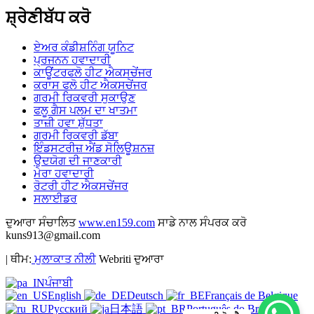
ਸ਼੍ਰੇਣੀਬੱਧ ਕਰੋ
ਏਅਰ ਕੰਡੀਸ਼ਨਿੰਗ ਯੂਨਿਟ
ਪ੍ਰਜਨਨ ਹਵਾਦਾਰੀ
ਕਾਊਂਟਰਫਲੋ ਹੀਟ ਐਕਸਚੇਂਜਰ
ਕਰਾਸ ਫਲੋ ਹੀਟ ਐਕਸਚੇਂਜਰ
ਗਰਮੀ ਰਿਕਵਰੀ ਸੁਕਾਉਣ
ਫਲੂ ਗੈਸ ਪਲਮ ਦਾ ਖਾਤਮਾ
ਤਾਜ਼ੀ ਹਵਾ ਸ਼ੁੱਧਤਾ
ਗਰਮੀ ਰਿਕਵਰੀ ਡੱਬਾ
ਇੰਡਸਟਰੀਜ਼ ਐਂਡ ਸੋਲਿਊਸ਼ਨਜ਼
ਉਦਯੋਗ ਦੀ ਜਾਣਕਾਰੀ
ਮੇਰਾ ਹਵਾਦਾਰੀ
ਰੋਟਰੀ ਹੀਟ ਐਕਸਚੇਂਜਰ
ਸਲਾਈਡਰ
ਦੁਆਰਾ ਸੰਚਾਲਿਤ
www.en159.com
ਸਾਡੇ ਨਾਲ ਸੰਪਰਕ ਕਰੋ
kuns913@gmail.com
| ਥੀਮ:
ਮੁਲਾਕਾਤ ਨੀਲੀ
Webriti ਦੁਆਰਾ
ਪੰਜਾਬੀ
English
Deutsch
Français de Belgique
Русский
日本語
Português do Brasil