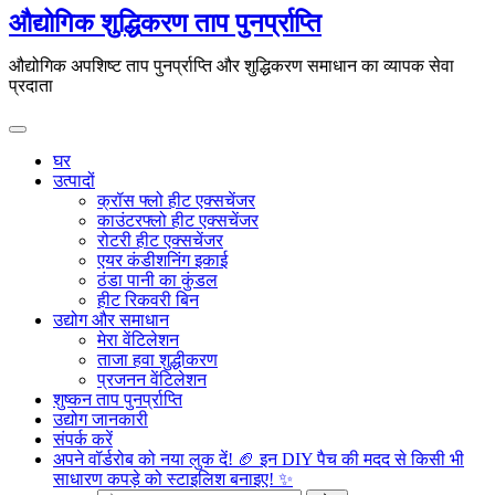
इसे
औद्योगिक शुद्धिकरण ताप पुनर्प्राप्ति
छोड़कर
सामग्री
औद्योगिक अपशिष्ट ताप पुनर्प्राप्ति और शुद्धिकरण समाधान का व्यापक सेवा
पर
प्रदाता
बढ़ने
के
लिए
घर
उत्पादों
क्रॉस फ्लो हीट एक्सचेंजर
काउंटरफ्लो हीट एक्सचेंजर
रोटरी हीट एक्सचेंजर
एयर कंडीशनिंग इकाई
ठंडा पानी का कुंडल
हीट रिकवरी बिन
उद्योग और समाधान
मेरा वेंटिलेशन
ताजा हवा शुद्धीकरण
प्रजनन वेंटिलेशन
शुष्कन ताप पुनर्प्राप्ति
उद्योग जानकारी
संपर्क करें
अपने वॉर्डरोब को नया लुक दें! 🏈 इन DIY पैच की मदद से किसी भी
साधारण कपड़े को स्टाइलिश बनाइए! ✨