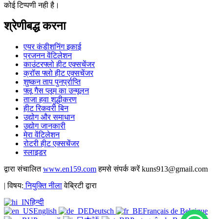
कोई टिप्पणी नही है।
श्रेणीबद्ध करना
एयर कंडीशनिंग इकाई
प्रजनन वेंटिलेशन
काउंटरफ्लो हीट एक्सचेंजर
क्रॉस फ्लो हीट एक्सचेंजर
शुष्कन ताप पुनर्प्राप्ति
फ्लू गैस प्लूम का उन्मूलन
ताजा हवा शुद्धीकरण
हीट रिकवरी बिन
उद्योग और समाधान
उद्योग जानकारी
मेरा वेंटिलेशन
रोटरी हीट एक्सचेंजर
स्लाइडर
द्वारा संचालित
www.en159.com
हमसे संपर्क करें kuns913@gmail.com
| विषय:
नियुक्ति नीला
वेब्रिटी द्वारा
हिन्दी
English
Deutsch
Français de Belgique