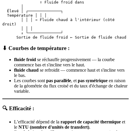
       ↑ Fluide froid dans
        │
  Élevé │ ┌──────────────┐
  Température │ │ │
        │ │ │ → Fluide chaud à l'intérieur (côté 
droit)
        │ │ │
        ↓ └──────────────┘
      Sortie de fluide froid ← Sortie de fluide chaud
⬇ Courbes de température :
fluide froid
se réchauffe progressivement — la courbe
commence bas et s'incline vers le haut.
fluide chaud
se refroidit — commence haut et s'incline vers
le bas.
Les courbes sont
pas parallèle
, et
pas symétrique
en raison
de la géométrie du flux croisé et du taux d'échange de chaleur
variable.
🔍 Efficacité :
L’efficacité dépend de la
rapport de capacité thermique
et
le
NTU (nombre d'unités de transfert)
.