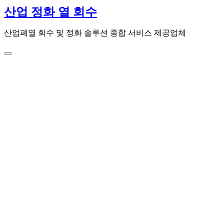
콘
산업 정화 열 회수
텐
츠
산업폐열 회수 및 정화 솔루션 종합 서비스 제공업체
로
건
너
뛰
기