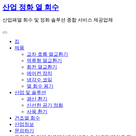
콘
산업 정화 열 회수
텐
츠
산업폐열 회수 및 정화 솔루션 종합 서비스 제공업체
로
건
너
집
뛰
제품
기
교차 흐름 열교환기
역류형 열교환기
회전 열교환기
에어컨 장치
냉각수 코일
열 회수 용기
산업 및 솔루션
광산 환기
신선한 공기 정화
사육 환기
건조열 회수
산업정보
문의하기