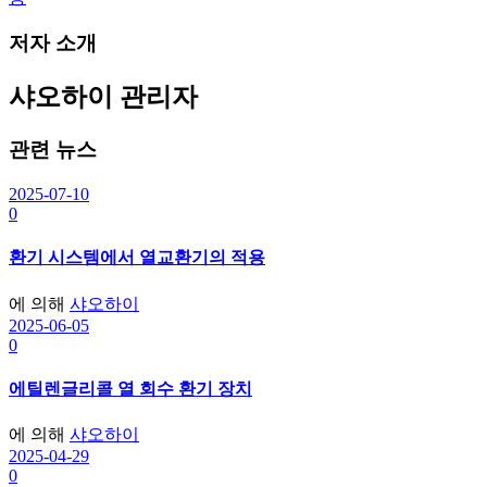
비
게
저자 소개
이
샤오하이
관리자
션
관련 뉴스
2025-07-10
0
환기 시스템에서 열교환기의 적용
에 의해
샤오하이
2025-06-05
0
에틸렌글리콜 열 회수 환기 장치
에 의해
샤오하이
2025-04-29
0