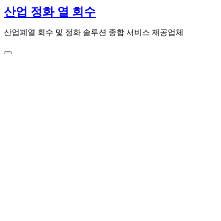
콘
산업 정화 열 회수
텐
츠
산업폐열 회수 및 정화 솔루션 종합 서비스 제공업체
로
건
너
뛰
기