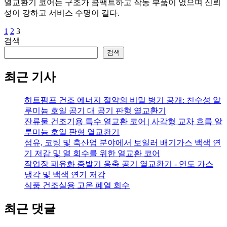
열교환기 코어는 구조가 콤팩트하고 작동 부품이 없으며 신뢰
성이 강하고 서비스 수명이 길다.
1
2
3
글
검색
페
검색
이
최근 기사
지
매
히트펌프 건조 에너지 절약의 비밀 병기 공개: 친수성 알
루미늄 호일 공기 대 공기 판형 열교환기
김
잔류물 건조기용 특수 열교환 코어 | 사각형 교차 흐름 알
루미늄 호일 판형 열교환기
섬유, 코팅 및 축산업 분야에서 보일러 배기가스 백색 연
기 저감 및 열 회수를 위한 열교환 코어
작업장 폐유화 증발기 응축 공기 열교환기 - 연도 가스
냉각 및 백색 연기 저감
식품 건조실용 고온 폐열 회수
최근 댓글