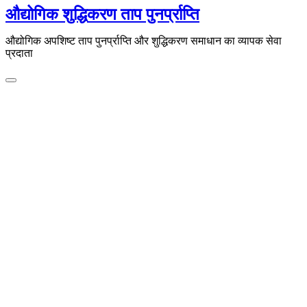
इसे
औद्योगिक शुद्धिकरण ताप पुनर्प्राप्ति
छोड़कर
सामग्री
औद्योगिक अपशिष्ट ताप पुनर्प्राप्ति और शुद्धिकरण समाधान का व्यापक सेवा
पर
प्रदाता
बढ़ने
के
लिए