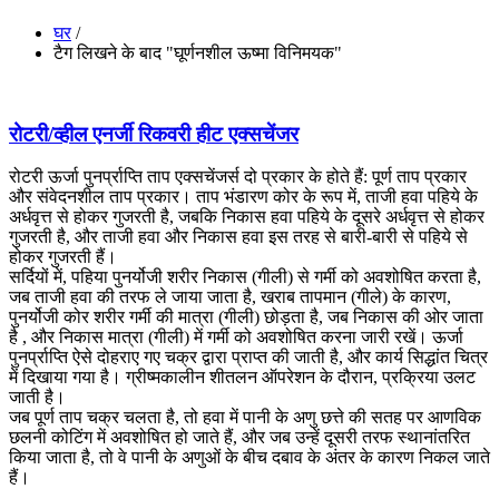
घर
/
टैग लिखने के बाद "घूर्णनशील ऊष्मा विनिमयक"
रोटरी/व्हील एनर्जी रिकवरी हीट एक्सचेंजर
रोटरी ऊर्जा पुनर्प्राप्ति ताप एक्सचेंजर्स दो प्रकार के होते हैं: पूर्ण ताप प्रकार
और संवेदनशील ताप प्रकार। ताप भंडारण कोर के रूप में, ताजी हवा पहिये के
अर्धवृत्त से होकर गुजरती है, जबकि निकास हवा पहिये के दूसरे अर्धवृत्त से होकर
गुजरती है, और ताजी हवा और निकास हवा इस तरह से बारी-बारी से पहिये से
होकर गुजरती हैं।
सर्दियों में, पहिया पुनर्योजी शरीर निकास (गीली) से गर्मी को अवशोषित करता है,
जब ताजी हवा की तरफ ले जाया जाता है, खराब तापमान (गीले) के कारण,
पुनर्योजी कोर शरीर गर्मी की मात्रा (गीली) छोड़ता है, जब निकास की ओर जाता
है , और निकास मात्रा (गीली) में गर्मी को अवशोषित करना जारी रखें। ऊर्जा
पुनर्प्राप्ति ऐसे दोहराए गए चक्र द्वारा प्राप्त की जाती है, और कार्य सिद्धांत चित्र
में दिखाया गया है। ग्रीष्मकालीन शीतलन ऑपरेशन के दौरान, प्रक्रिया उलट
जाती है।
जब पूर्ण ताप चक्र चलता है, तो हवा में पानी के अणु छत्ते की सतह पर आणविक
छलनी कोटिंग में अवशोषित हो जाते हैं, और जब उन्हें दूसरी तरफ स्थानांतरित
किया जाता है, तो वे पानी के अणुओं के बीच दबाव के अंतर के कारण निकल जाते
हैं।